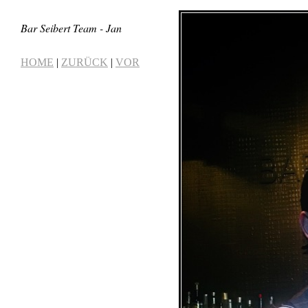
Bar Seibert Team - Jan
HOME
|
ZURÜCK
|
VOR